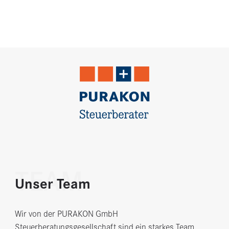
TEAM
Unser Team
Wir von der PURAKON GmbH
Steuerberatungsgesellschaft sind ein starkes Team.