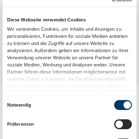
mit unseren Mandant:innen gemeinsam an dem Punkt,
wo andere aufhören. Pragmatismus steht dabei stets an
Diese Webseite verwendet Cookies
vorderster Stelle und ist, gepaart mit einem hohen Maß
an Engagement und Fachwissen am Puls der Zeit, unser
Wir verwenden Cookies, um Inhalte und Anzeigen zu
personalisieren, Funktionen für soziale Medien anbieten
Beratungscredo.
zu können und die Zugriffe auf unsere Website zu
Die pure Beratung auf Basis der Zahlen und dem
analysieren. Außerdem geben wir Informationen zu Ihrer
Verwendung unserer Website an unsere Partner für
individuellen Geschäftsmodell unserer Mandant:innen ist
soziale Medien, Werbung und Analysen weiter. Unsere
unser Fokus.
Partner führen diese Informationen möglicherweise mit
weiteren Daten zusammen, die Sie ihnen bereitgestellt
haben oder die sie im Rahmen Ihrer Nutzung der Dienste
gesammelt haben.
Einwilligungsauswahl
Notwendig
Präferenzen
Ihr Plus an Beratung