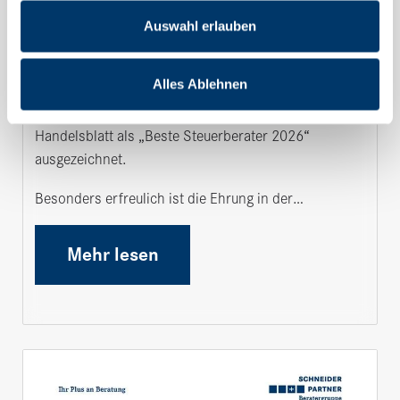
01.04.2026
PURAKON
Auswahl erlauben
PURAKON erneut ausgezeichnet
Alles Ablehnen
Die PURAKON Steuerberatung wurde vom
Handelsblatt als „Beste Steuerberater 2026“
ausgezeichnet.
Besonders erfreulich ist die Ehrung in der…
Mehr lesen