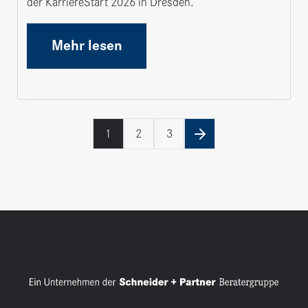
der KarriereStart 2026 in Dresden.
Mehr lesen
1
2
3
nächste