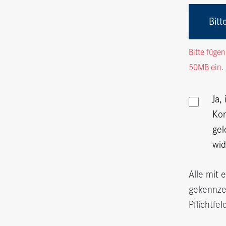
Bitt
Bitte fügen
50MB
ein.
Ja,
Kon
gel
wid
Alle mit 
gekennze
Pflichtfel