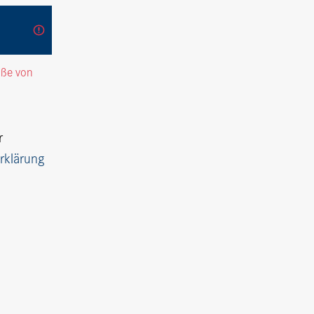
öße von
r
rklärung