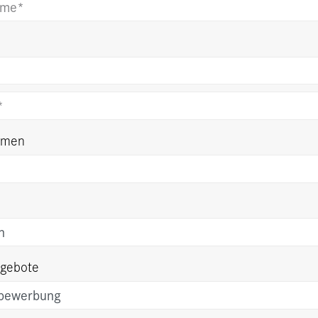
hmen
ngebote