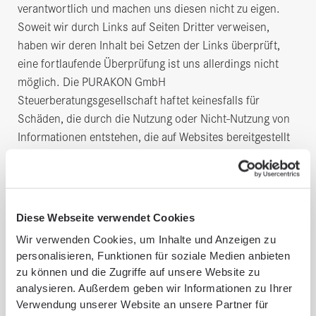
verantwortlich und machen uns diesen nicht zu eigen.
Soweit wir durch Links auf Seiten Dritter verweisen,
haben wir deren Inhalt bei Setzen der Links überprüft,
eine fortlaufende Überprüfung ist uns allerdings nicht
möglich. Die PURAKON GmbH
Steuerberatungsgesellschaft haftet keinesfalls für
Schäden, die durch die Nutzung oder Nicht-Nutzung von
Informationen entstehen, die auf Websites bereitgestellt
werden, auf welche die PURAKON GmbH
Steuerberatungsgesellschaft durch Querverweise oder
Links verweist. Sollten Sie auf einer verlinkten Seite
rechtswidrigen oder sonst problematischen Inhalt
Diese Webseite verwendet Cookies
vorfinden, bitten wir um eine Information an
Wir verwenden Cookies, um Inhalte und Anzeigen zu
info[at]purakon.de
.
personalisieren, Funktionen für soziale Medien anbieten
zu können und die Zugriffe auf unsere Website zu
Alle auf dieser Website genannten Personen
analysieren. Außerdem geben wir Informationen zu Ihrer
widersprechen hiermit jeder kommerziellen Verwendung
Verwendung unserer Website an unsere Partner für
und Weitergabe ihrer Daten (vgl. § 28 BDSG).