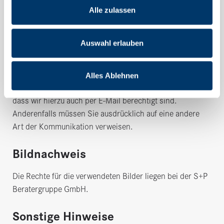
haben, und können Ihnen hieraus entstehende Schäden
Alle zulassen
nicht ersetzen. Sollte trotz der von uns verwendeten
Virus-Schutz-Programme durch die Zusendung von E-
Mails ein Virus in Ihre Systeme gelangen, haften wir nicht
Auswahl erlauben
für eventuell hieraus entstehende Schäden. Dieser
Haftungsausschluss gilt nur, soweit gesetzlich zulässig.
Alles Ablehnen
Bei der Beantwortung Ihrer E-Mails gehen wir davon aus,
dass wir hierzu auch per E-Mail berechtigt sind.
Anderenfalls müssen Sie ausdrücklich auf eine andere
Art der Kommunikation verweisen.
Bildnachweis
Die Rechte für die verwendeten Bilder liegen bei der S+P
Beratergruppe GmbH.
Sonstige Hinweise