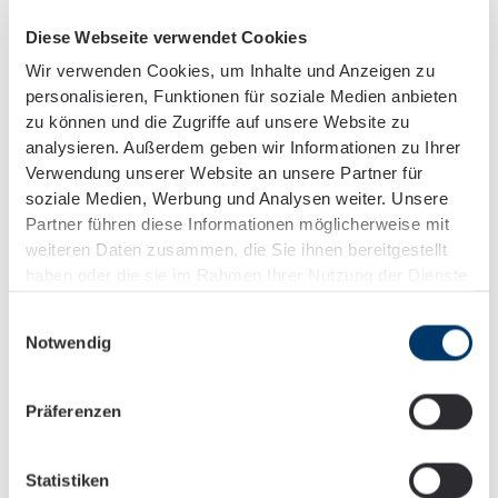
Zahlen, sondern echte Entscheidungsgrundlagen.
Diese Webseite verwendet Cookies
Jahresabschluss – präzise erstellt, fundiert analysiert,
Wir verwenden Cookies, um Inhalte und Anzeigen zu
strategisch genutzt.
personalisieren, Funktionen für soziale Medien anbieten
zu können und die Zugriffe auf unsere Website zu
analysieren. Außerdem geben wir Informationen zu Ihrer
Verwendung unserer Website an unsere Partner für
soziale Medien, Werbung und Analysen weiter. Unsere
Partner führen diese Informationen möglicherweise mit
LEISTUNGEN
weiteren Daten zusammen, die Sie ihnen bereitgestellt
Unsere Leistungen im
haben oder die sie im Rahmen Ihrer Nutzung der Dienste
gesammelt haben.
Bereich
Einwilligungsauswahl
Notwendig
Jahresabschlusserstellung
Präferenzen
Erstellung von Jahresabschlüssen nach
Statistiken